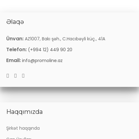
Əlaqə
Ünvan:
AZ1007, Bakı şəh., C.Hacıbəyli küç., 41A
Telefon:
(+994 12) 449 90 20
Email:
info@promoline.az
Haqqımızda
Şirkət haqqında