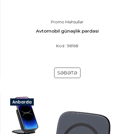
Promo Məhsullar
Avtomobil günəşlik pərdəsi
Kod : 98168
SƏBƏTƏ
Anbarda